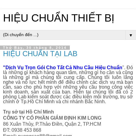
HIỆU CHUẨN THIẾT BỊ
▼
Thứ Bảy, 30 tháng 8, 2014
HIỆU CHUẨN TẠI LAB
"Dịch Vụ Trọn Gói Cho Tất Cả Nhu Cầu Hiệu Chuẩn
". Đó
là những gì khách hàng quan tâm, những gì họ cần và cũng
là những gì mà chúng tôi cung cấp. Chúng tôi luôn lắng
nghe và nỗ lực hết mình để điều chỉnh các dịch vụ mà bạn
cần, sao cho phù hợp với những yêu cầu trong công việc
kinh doanh, sản xuất của bạn. Hiện tại chúng tôi đã có 2
phòng Lab kiểm soát được các điều kiện môi trường, trụ sở
chính ở Tp.Hồ Chí Minh và chi nhánh Bắc Ninh.
Trụ sở tại Hồ Chí Minh
CÔNG TY CỔ PHẦN GIÁM ĐỊNH KIM LONG
86 Xuân Thủy, P.Thảo Điền, Quận 2, TP.HCM
ĐT: 0938 453 868